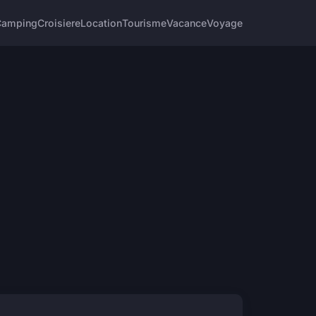
Camping
Croisiere
Location
Tourisme
Vacance
Voyage